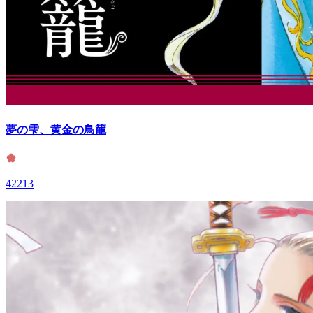
夢の雫、黄金の鳥籠
42213