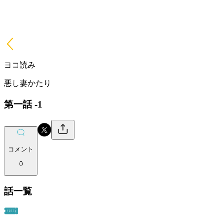
ヨコ読み
悪し妻かたり
第一話 -1
コメント
0
話一覧