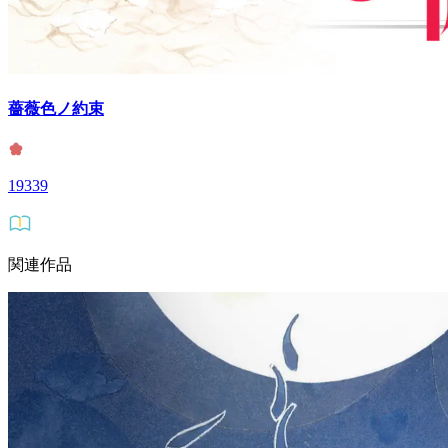
薔薇色ノ約束
19339
関連作品