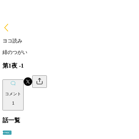
ヨコ読み
緋のつがい
第1夜 -1
コメント
1
話一覧