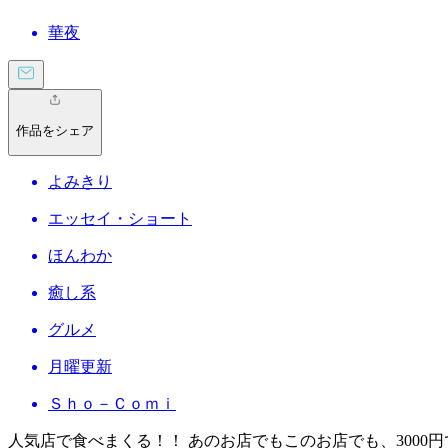
華夜
作品をシェア
よみきり
エッセイ・ショート
ほんわか
癒し系
グルメ
月曜更新
Ｓｈｏ－Ｃｏｍｉ
人気店で食べまくる！！ あのお店でもこのお店でも、300