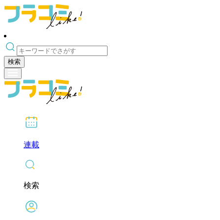
検索
連載
検索