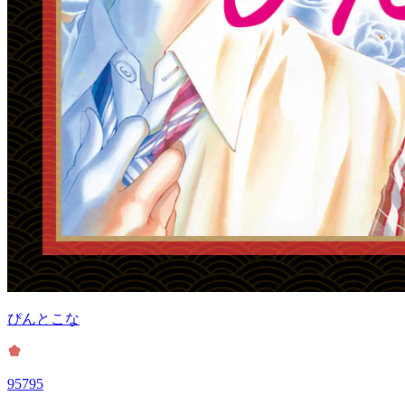
ぴんとこな
95795