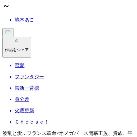
～
嶋木あこ
作品をシェア
恋愛
ファンタジー
禁断・背徳
身分差
火曜更新
Ｃｈｅｅｓｅ！
波乱と愛…フランス革命×オメガバース開幕王族、貴族、平