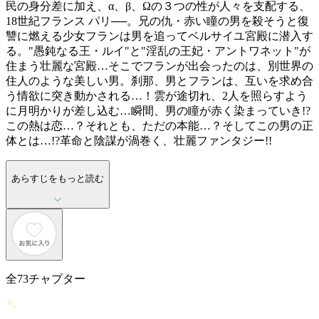
民の身分差に加え、α、β、Ωの３つの性が人々を支配する、
18世紀フランス パリ──。兄の仇・赤い瞳の男を殺そうと復
讐に燃える少女フランは男を追ってベルサイユ宮殿に潜入す
る。"愚鈍なる王・ルイ"と"淫乱の王妃・アントワネット"が
住まう壮麗な宮殿…そこでフランが出会ったのは、別世界の
住人のような美しい男。刹那、男とフランは、互いを求め合
う情欲に突き動かされる…！雲が途切れ、2人を照らすよう
に月明かりが差し込む…瞬間、男の瞳が赤く染まっていき!?
この熱は恋…？それとも、ただの本能…？そしてこの男の正
体とは…!?革命と陰謀が渦巻く、壮麗ファンタジー!!
あらすじをもっと読む
全
73
チャプター