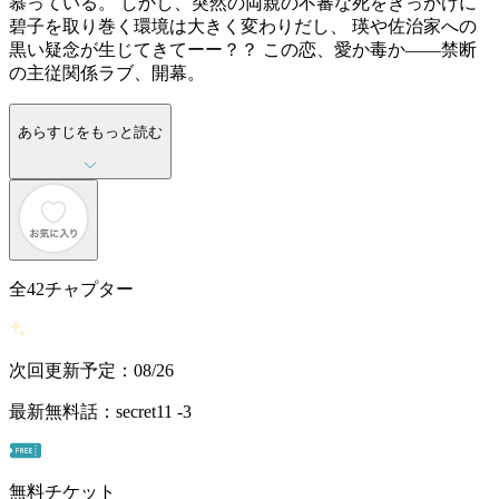
慕っている。 しかし、突然の両親の不審な死をきっかけに
碧子を取り巻く環境は大きく変わりだし、 瑛や佐治家への
黒い疑念が生じてきてーー？？ この恋、愛か毒か――禁断
の主従関係ラブ、開幕。
あらすじをもっと読む
全
42
チャプター
次回更新予定：08/26
最新無料話：secret11 -3
無料チケット