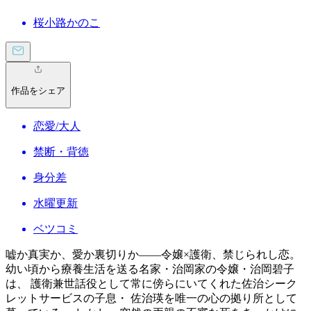
桜小路かのこ
作品をシェア
恋愛/大人
禁断・背徳
身分差
水曜更新
ベツコミ
嘘か真実か、愛か裏切りか――令嬢×護衛、禁じられし恋。
幼い頃から療養生活を送る名家・治岡家の令嬢・治岡碧子
は、 護衛兼世話役として常に傍らにいてくれた佐治シーク
レットサービスの子息・ 佐治瑛を唯一の心の拠り所として