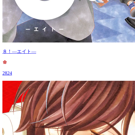
８！―エイト―
2824