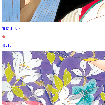
青楼オペラ
41218