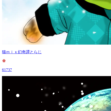
猫ｍｉｘ幻奇譚とらじ
61737