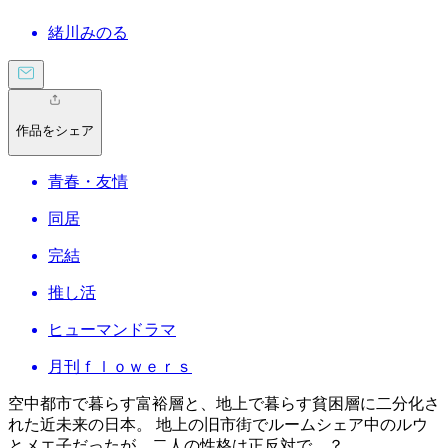
緒川みのる
作品をシェア
青春・友情
同居
完結
推し活
ヒューマンドラマ
月刊ｆｌｏｗｅｒｓ
空中都市で暮らす富裕層と、地上で暮らす貧困層に二分化さ
れた近未来の日本。 地上の旧市街でルームシェア中のルウ
とメエ子だったが、二人の性格は正反対で…？