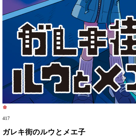
417
ガレキ街のルウとメエ子