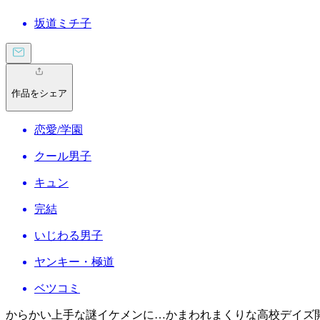
坂道ミチ子
作品をシェア
恋愛/学園
クール男子
キュン
完結
いじわる男子
ヤンキー・極道
ベツコミ
からかい上手な謎イケメンに…かまわれまくりな高校デイズ