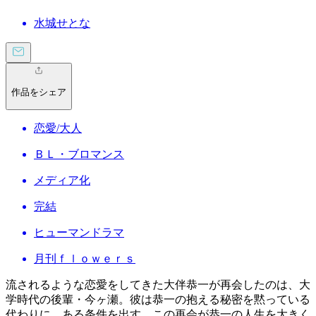
水城せとな
作品をシェア
恋愛/大人
ＢＬ・ブロマンス
メディア化
完結
ヒューマンドラマ
月刊ｆｌｏｗｅｒｓ
流されるような恋愛をしてきた大伴恭一が再会したのは、大
学時代の後輩・今ヶ瀬。彼は恭一の抱える秘密を黙っている
代わりに、ある条件を出す。この再会が恭一の人生を大きく