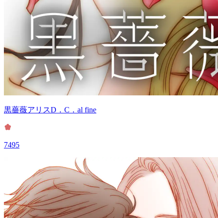
黒薔薇アリスD．C．al fine
7495