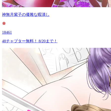
神無月紫子の優雅な暇潰し
18461
48チャプター無料！ 8/20まで！