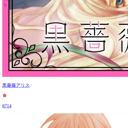
黒薔薇アリス
8714