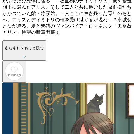
がふたたび死体に宿る―…吸血樹のディミトリと、彼を繁殖
相手に選んだアリス、そして二人と共に過ごした吸血樹たち
がかつていた館・静寂館。一人ここに生き残った青年のもと
へ、アリスとディミトリの種を受け継ぐ者が現れ…？水城せ
となが贈る、愛と繁殖のヴァンパイア・ロマネスク「黒薔薇
アリス」待望の新章開幕！
あらすじをもっと読む