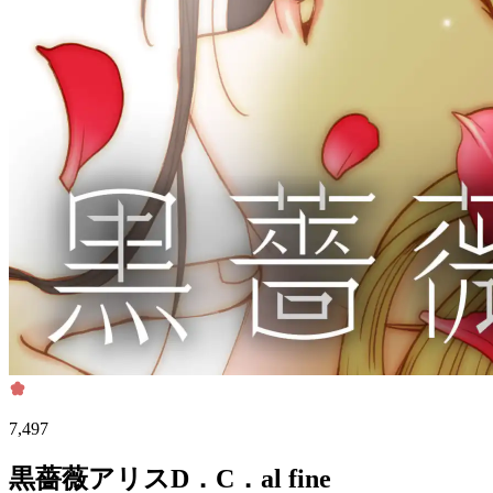
7,497
黒薔薇アリスD．C．al fine