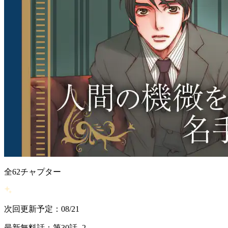
全
62
チャプター
次回更新予定：08/21
最新無料話：第30話 -2