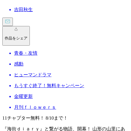
吉田秋生
作品をシェア
青春・友情
感動
ヒューマンドラマ
もうすぐ終了！無料キャンペーン
金曜更新
月刊ｆｌｏｗｅｒｓ
11チャプター無料！ 8/10まで！
『海街ｄｉａｒｙ』と繋がる物語、開幕！ 山形の山里にあ