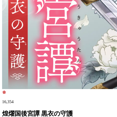
16,354
煌燿国後宮譚 黒衣の守護