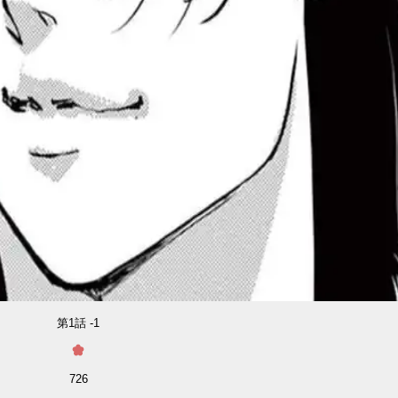
第1話 -1
726