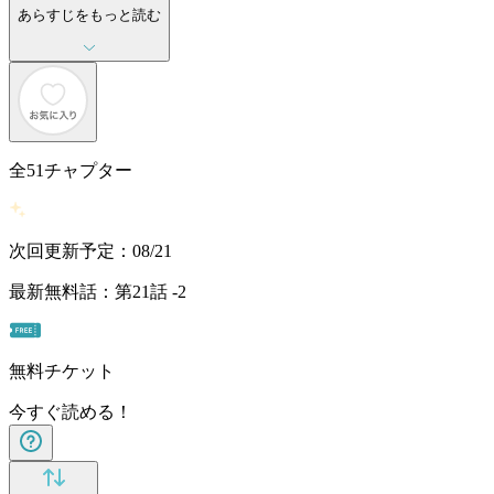
あらすじをもっと読む
全
51
チャプター
次回更新予定：08/21
最新無料話：第21話 -2
無料チケット
今すぐ読める！