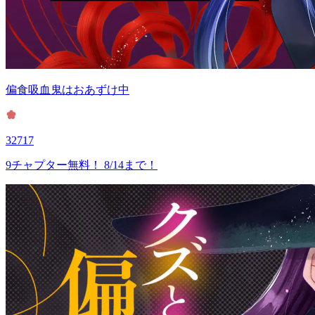
偏食吸血鬼はおあずけ中
32717
9チャプター無料！ 8/14まで！