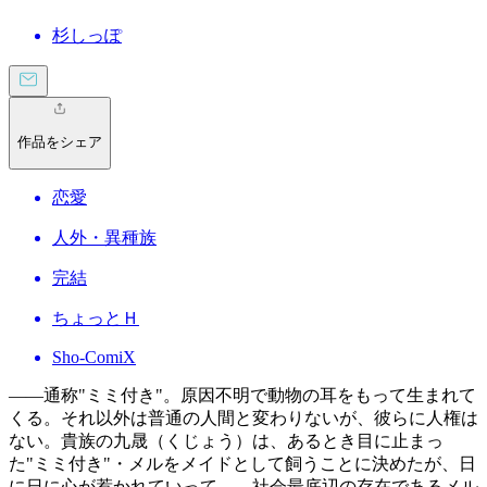
杉しっぽ
作品をシェア
恋愛
人外・異種族
完結
ちょっとＨ
Sho-ComiX
――通称"ミミ付き"。原因不明で動物の耳をもって生まれて
くる。それ以外は普通の人間と変わりないが、彼らに人権は
ない。貴族の九晟（くじょう）は、あるとき目に止まっ
た"ミミ付き"・メルをメイドとして飼うことに決めたが、日
に日に心が惹かれていって…。社会最底辺の存在であるメル