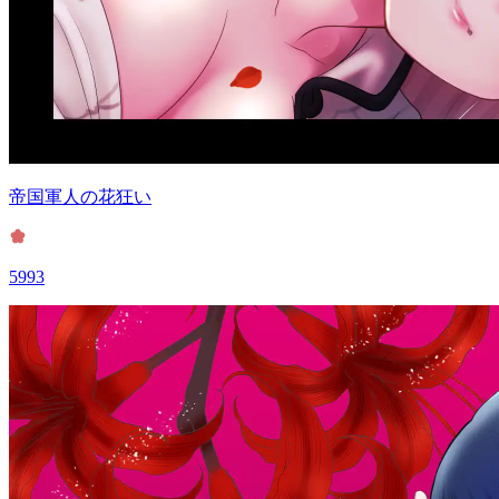
帝国軍人の花狂い
5993