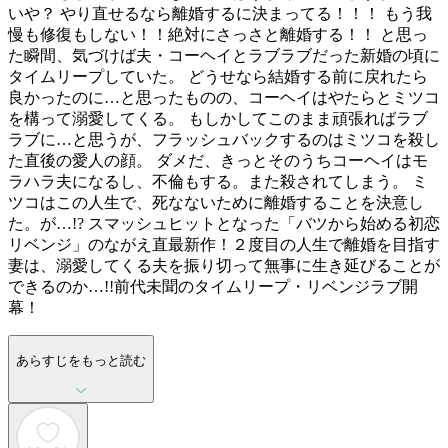
いや？ やり直せるなら離婚するに決まってる！！！ もう我
慢も修復もしない！！絶対にさっさと離婚する！！ と思っ
た瞬間、気づけば夫・コーヘイとラブラブだった新婚の頃に
タイムリープしていた。 どうせなら結婚する前に戻れたら
良かったのに…と思ったものの、コーヘイはやたらとミツコ
を構って溺愛してくる。 もしかしてこのまま頑張ればラブ
ラブに…と思うが、フラッシュバックするのはミツコを殺し
た直後の愛人の顔。 ダメだ、きっとそのうちコーヘイはモ
ラハラ夫になるし、不倫もする。また殺されてしまう。 ミ
ツコはこの人生で、死なないために離婚することを決意し
た。が…!? スマッシュヒットとなった「バツから始める初恋
リベンジ」のながえ直最新作！２度目の人生で離婚を目指す
妻は、溺愛してくる夫を振り切って無事に生き延びることが
できるのか…!!前代未聞のタイムリープ・リベンジラブ開
幕！
あらすじをもっと読む