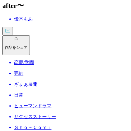
after〜
優木もあ
作品をシェア
恋愛/学園
完結
ざまぁ展開
日常
ヒューマンドラマ
サクセスストーリー
Ｓｈｏ－Ｃｏｍｉ