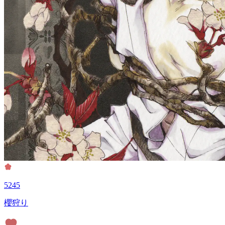
5245
櫻狩り