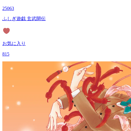
25063
ふしぎ遊戯 玄武開伝
お気に入り
815