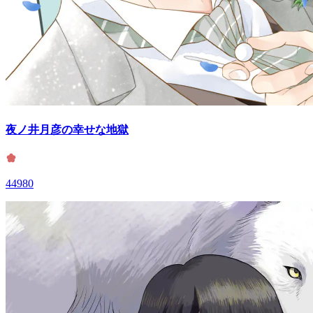
夜ノ井月彦の幸せな地獄
44980