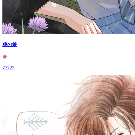
狼の娘
77722