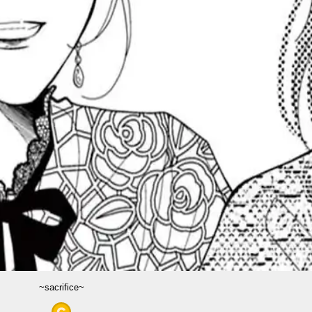
~sacrifice~