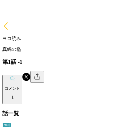
ヨコ読み
真綿の檻
第1話 -1
コメント
1
話一覧