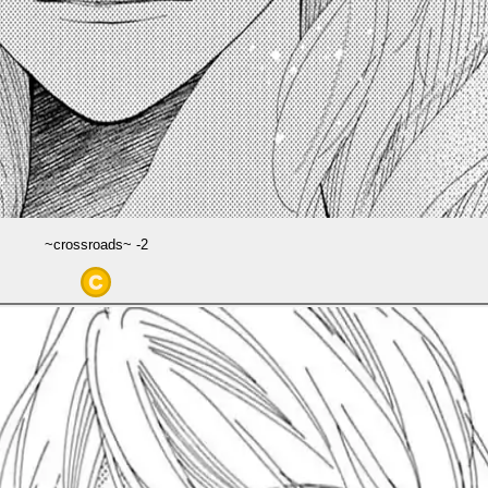
~crossroads~ -2