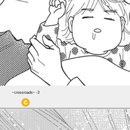
~crossroads~ -3