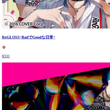
ReGLOSSｰBadでGoodな日常ｰ
8331