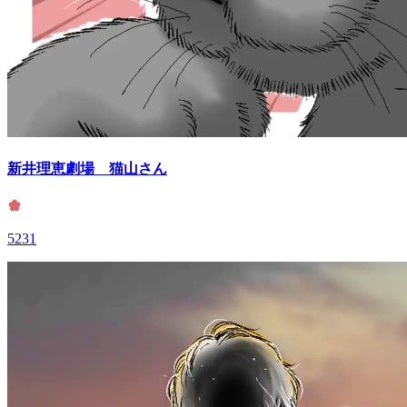
新井理恵劇場 猫山さん
5231