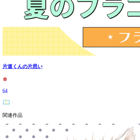
片道くんの片思い
64
関連作品