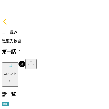
ヨコ読み
黒源氏物語
第一話 -4
コメント
0
話一覧