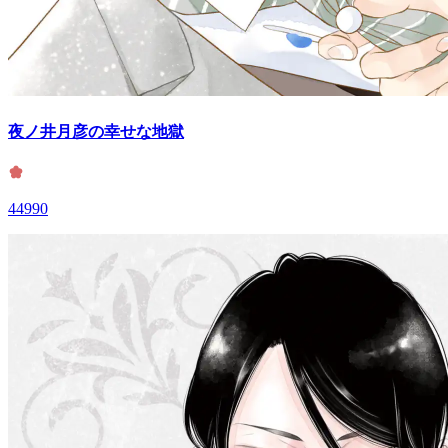
夜ノ井月彦の幸せな地獄
44990