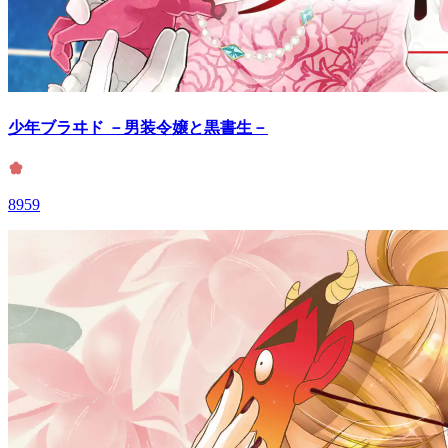
少年ブラヰド －男装令嬢と黒書生－
8959