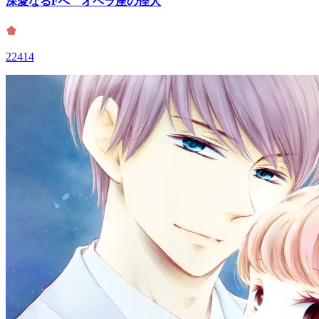
深愛なるFへ オペラ座の怪人
22414