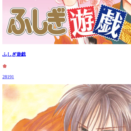
ふしぎ遊戯
28191