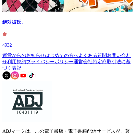
絶対彼氏。
4932
運営からのお知らせ
はじめての方へ
よくある質問
お問い合わ
せ
利用規約
プライバシーポリシー
運営会社
特定商取引法に基
づく表記
ABJマークは、この電子書店・電子書籍配信サービスが、著