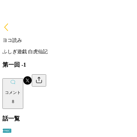
ヨコ読み
ふしぎ遊戯 白虎仙記
第一回 -1
コメント
8
話一覧