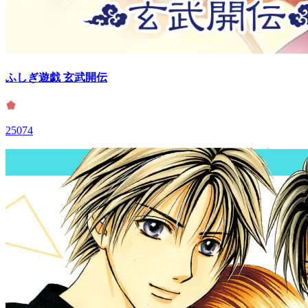
ふしぎ遊戯 玄武開伝
25074