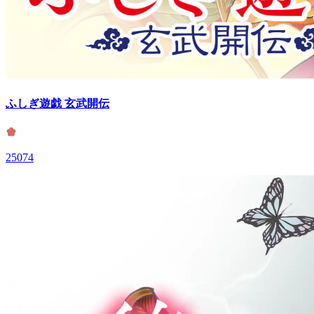
ふしぎ遊戯 玄武開伝
25074