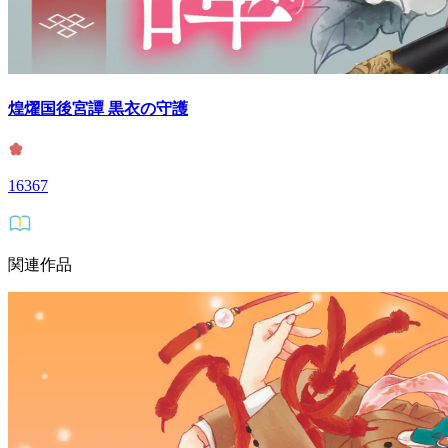
煌燿国後宮譚 黒衣の守護
16367
関連作品