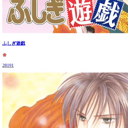
ふしぎ遊戯
28191