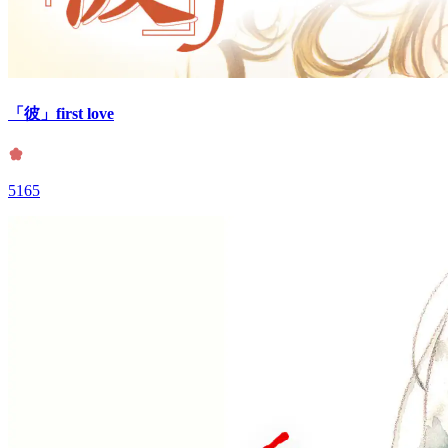
「彼」first love
5165