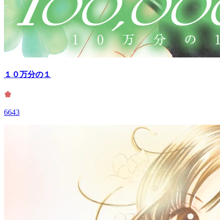
１０万分の１
6643