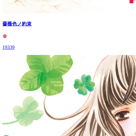
薔薇色ノ約束
19339