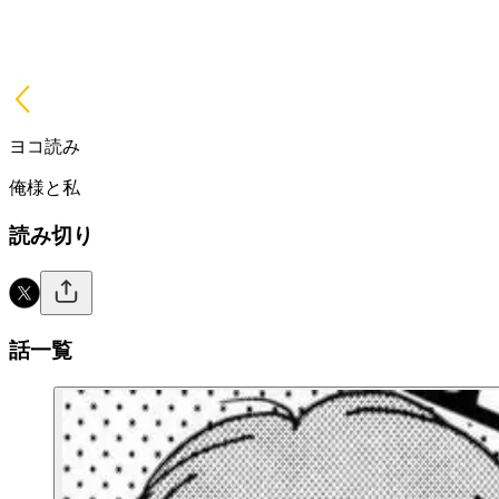
ヨコ読み
俺様と私
読み切り
話一覧