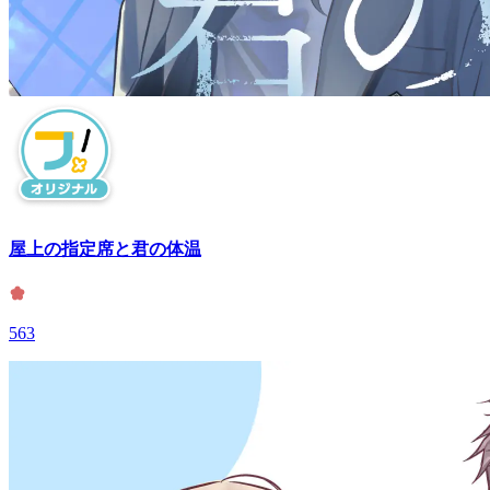
屋上の指定席と君の体温
563