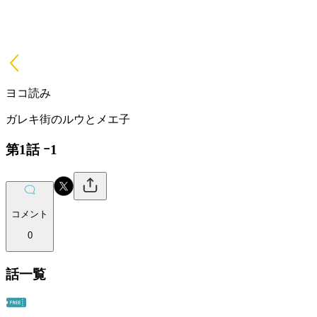
ヨコ読み
ガレキ街のルウとメエ子
第1話 ｰ1
コメント
0
話一覧