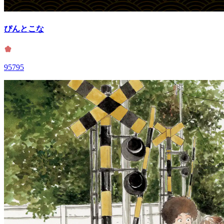
ぴんとこな
95795