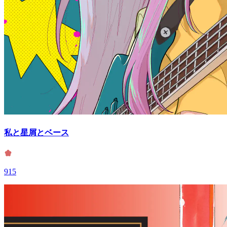
私と星屑とベース
915