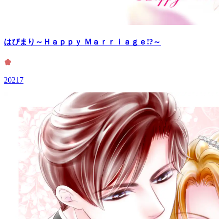
はぴまり～Ｈａｐｐｙ Ｍａｒｒｉａｇｅ!?～
20217