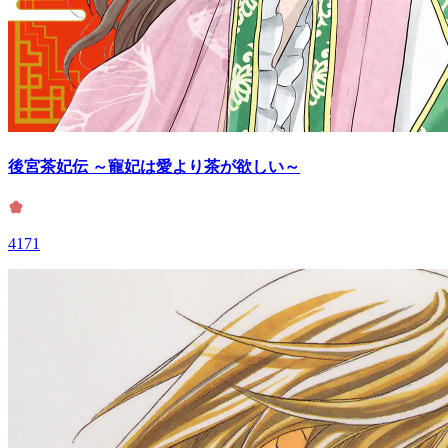
後宮茶妃伝 ～寵妃は愛より茶が欲しい～
4171