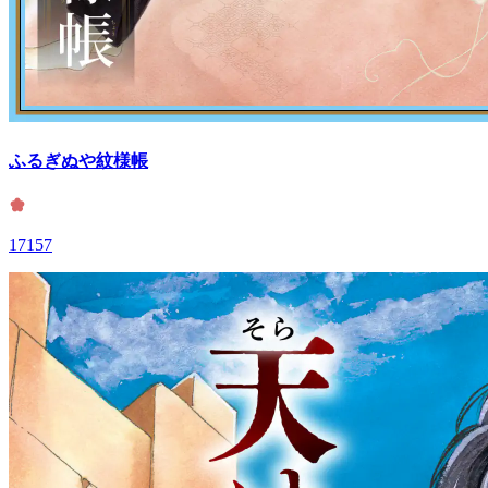
ふるぎぬや紋様帳
17157