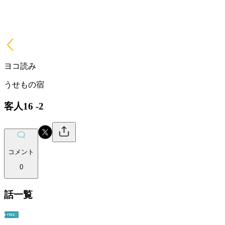
ヨコ読み
うせもの宿
客人16 -2
コメント
0
話一覧