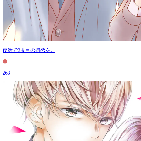
夜活で2度目の初恋を。
263