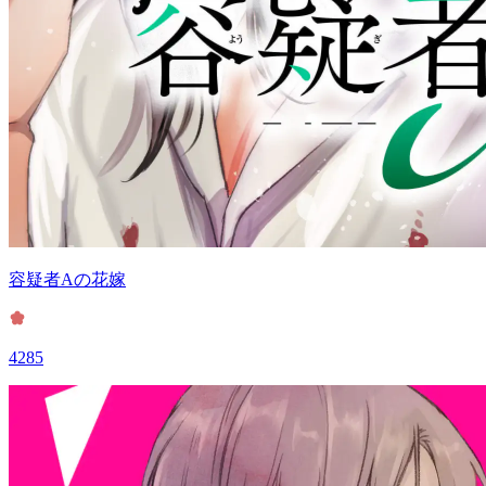
容疑者Aの花嫁
4285