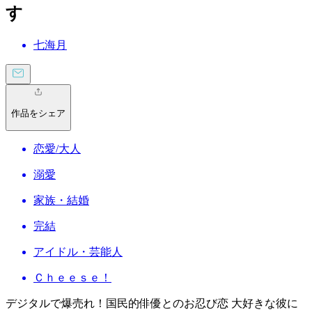
す
七海月
作品をシェア
恋愛/大人
溺愛
家族・結婚
完結
アイドル・芸能人
Ｃｈｅｅｓｅ！
デジタルで爆売れ！国民的俳優とのお忍び恋 大好きな彼に