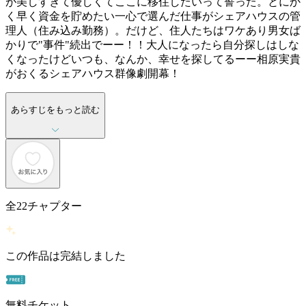
が美しすぎて優しくてここに移住したいって誓った。とにか
く早く資金を貯めたい一心で選んだ仕事がシェアハウスの管
理人（住み込み勤務）。だけど、住人たちはワケあり男女ば
かりで"事件"続出でーー！！大人になったら自分探しはしな
くなったけどいつも、なんか、幸せを探してるーー相原実貴
がおくるシェアハウス群像劇開幕！
あらすじをもっと読む
全
22
チャプター
この作品は完結しました
無料チケット