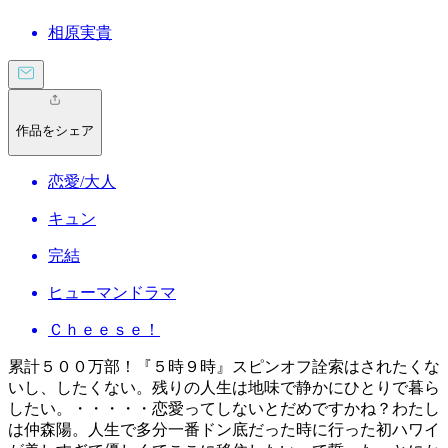
相原実貴
作品をシェア
恋愛/大人
キュン
完結
ヒューマンドラマ
Ｃｈｅｅｓｅ！
累計５００万部！『５時９時』スピンオフ詮索はされたくな
いし、したくない。残りの人生は地味で静かにひとりで暮ら
したい。・・・・・恋愛ってしないとだめですかね？わたし
は仲森陽。人生で多分一番ドン底だった時に行った初ハワイ