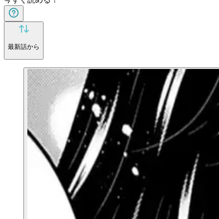
最新話から