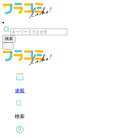
検索
連載
検索