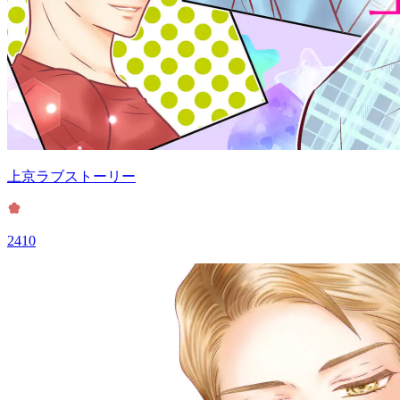
上京ラブストーリー
2410