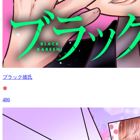
ブラック彼氏
486