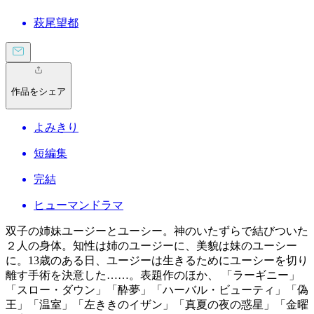
萩尾望都
作品をシェア
よみきり
短編集
完結
ヒューマンドラマ
双子の姉妹ユージーとユーシー。神のいたずらで結びついた
２人の身体。知性は姉のユージーに、美貌は妹のユーシー
に。13歳のある日、ユージーは生きるためにユーシーを切り
離す手術を決意した……。表題作のほか、 「ラーギニー」
「スロー・ダウン」「酔夢」「ハーバル・ビューティ」「偽
王」「温室」「左ききのイザン」「真夏の夜の惑星」「金曜