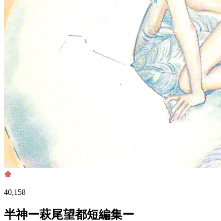
40,158
半神ー萩尾望都短編集ー