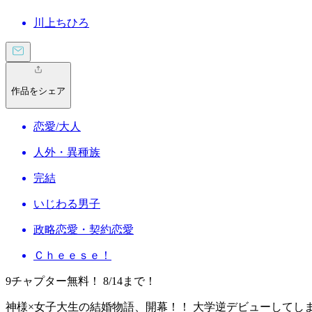
川上ちひろ
作品をシェア
恋愛/大人
人外・異種族
完結
いじわる男子
政略恋愛・契約恋愛
Ｃｈｅｅｓｅ！
9チャプター無料！ 8/14まで！
神様×女子大生の結婚物語、開幕！！ 大学逆デビューしてし