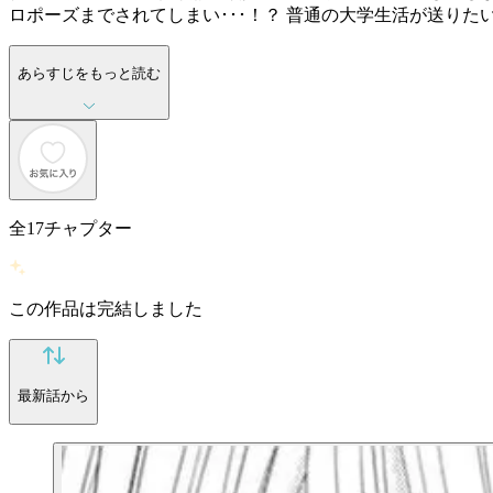
ロポーズまでされてしまい･･･！？ 普通の大学生活が送り
あらすじをもっと読む
全
17
チャプター
この作品は完結しました
最新話から