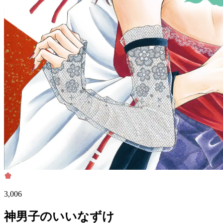
3,006
神男子のいいなずけ