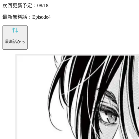
次回更新予定：08/18
最新無料話：Episode4
最新話から