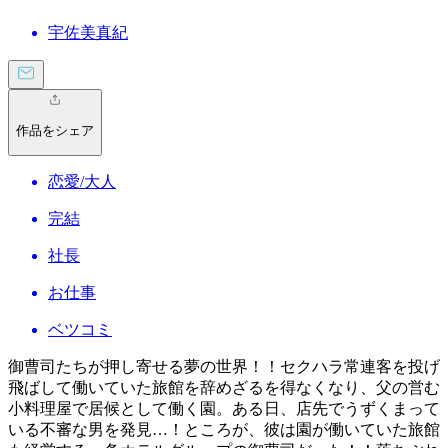
宇佐美真紀
作品をシェア
恋愛/大人
完結
社長
お仕事
ベツコミ
御曹司たちが押し寄せる夢の世界！！セクハラ常連客を投げ
飛ばして働いていた旅館を辞めざるを得なくなり、父の営む
小料理屋で居候として働く園。ある日、店先でうずくまって
いる不審な男を発見…！ところが、彼は園が働いていた旅館