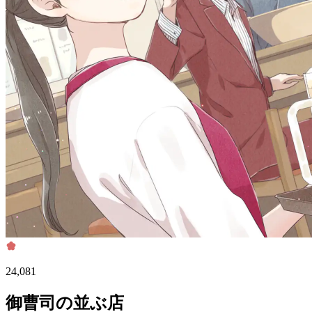
24,081
御曹司の並ぶ店