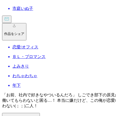
市庭いぬ子
作品をシェア
恋愛/オフィス
ＢＬ・ブロマンス
よみきり
わちゃわちゃ
年下
「お前、社内で好きなやついるんだろ」 しごでき部下の原見
働いてもらわないと困る…！ 本当に嫌だけど、この俺が恋愛
わない(；；)二人！