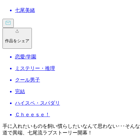
七尾美緒
作品をシェア
恋愛/学園
ミステリー・推理
クール男子
完結
ハイスペ・スパダリ
Ｃｈｅｅｓｅ！
手に入れたいものを飼い慣らしたいなんて思わない･･･そん
道で異端、七尾流ラブストーリー開幕！