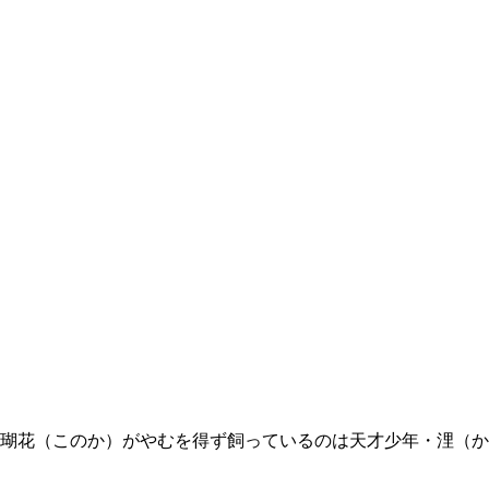
な瑚花（このか）がやむを得ず飼っているのは天才少年・浬（か