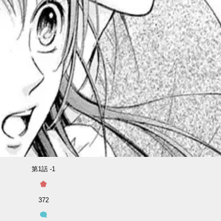
第1話 -1
372