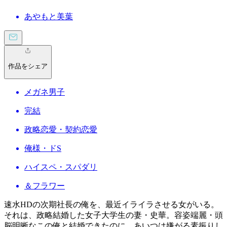
あやもと美葉
作品をシェア
メガネ男子
完結
政略恋愛・契約恋愛
俺様・ドS
ハイスペ・スパダリ
＆フラワー
速水HDの次期社長の俺を、最近イライラさせる女がいる。
それは、政略結婚した女子大学生の妻・史華。容姿端麗・頭
脳明晰なこの俺と結婚できたのに、あいつは嫌がる素振りし