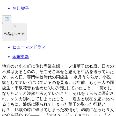
冬川智子
作品をシェア
ヒューマンドラマ
金曜更新
地方のとある町に住む専業主婦・一ノ瀬華子は45歳。日々の
不満はあるものの、そこそこ幸せと思える生活を送っていた
が、ある日、専門学校時代の同級生 ・水月うららが、小説
家としてテレビに出ているのを見る。27年前、もう一人の同
級生・平泉花音も含めた3人で行動していたこと、「何かに
なりたい」と漠然と考えていたこと、それをうららに否定さ
れ、ケンカ別れしてしまったこと……過去と現在を思い比べ
るうちに、嫉妬に駆られてしまった華子の取った行動と
は？ 18歳の時に砕けてしまった友情が、45歳になった３人
の心を惑わせる――。 『マスタード・チョコレート』『ノ