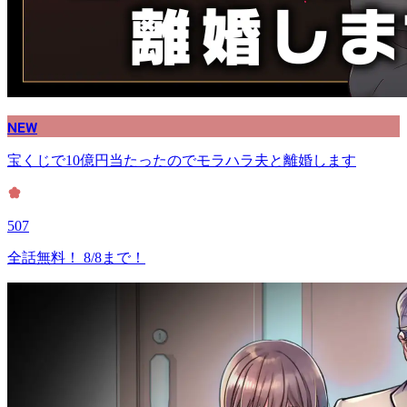
NEW
宝くじで10億円当たったのでモラハラ夫と離婚します
507
全話無料！ 8/8まで！