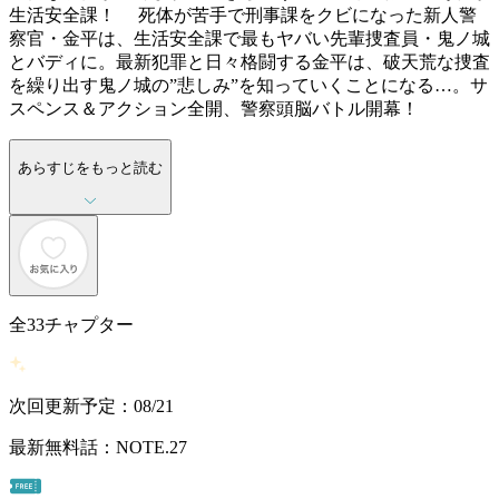
生活安全課！ 死体が苦手で刑事課をクビになった新人警
察官・金平は、生活安全課で最もヤバい先輩捜査員・鬼ノ城
とバディに。最新犯罪と日々格闘する金平は、破天荒な捜査
を繰り出す鬼ノ城の”悲しみ”を知っていくことになる…。サ
スペンス＆アクション全開、警察頭脳バトル開幕！
あらすじをもっと読む
全
33
チャプター
次回更新予定：08/21
最新無料話：NOTE.27