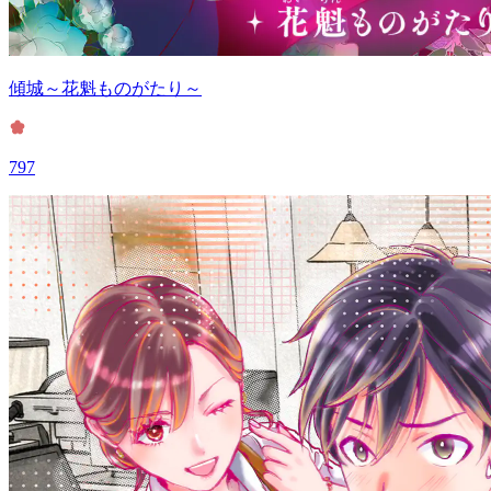
傾城～花魁ものがたり～
797