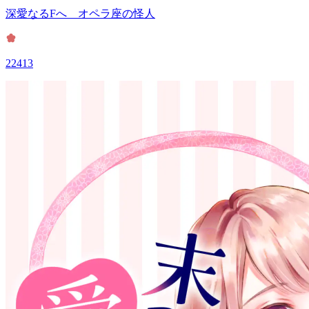
深愛なるFへ オペラ座の怪人
22413