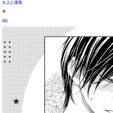
キスと後悔
481