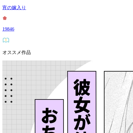
宵の嫁入り
19846
オススメ作品