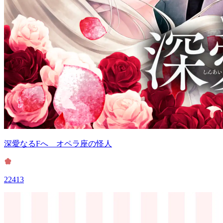
深愛なるFへ オペラ座の怪人
22413