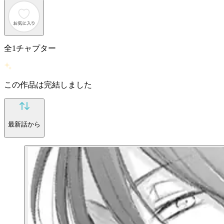
全
1
チャプター
この作品は完結しました
最新話から