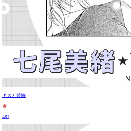
キスと後悔
481