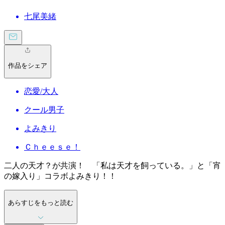
七尾美緒
作品をシェア
恋愛/大人
クール男子
よみきり
Ｃｈｅｅｓｅ！
二人の天才？が共演！ 「私は天才を飼っている。」と「宵
の嫁入り」コラボよみきり！！
あらすじをもっと読む