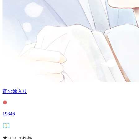
宵の嫁入り
19846
オススメ作品