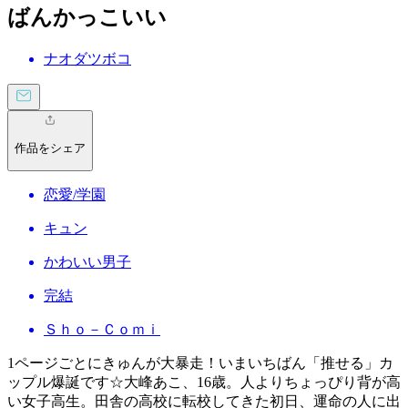
ばんかっこいい
ナオダツボコ
作品をシェア
恋愛/学園
キュン
かわいい男子
完結
Ｓｈｏ－Ｃｏｍｉ
1ページごとにきゅんが大暴走！いまいちばん「推せる」カ
ップル爆誕です☆大峰あこ、16歳。人よりちょっぴり背が高
い女子高生。田舎の高校に転校してきた初日、運命の人に出