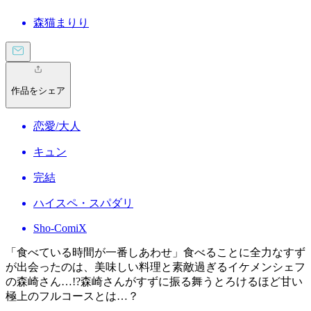
森猫まりり
作品をシェア
恋愛/大人
キュン
完結
ハイスペ・スパダリ
Sho-ComiX
「食べている時間が一番しあわせ」食べることに全力なすず
が出会ったのは、美味しい料理と素敵過ぎるイケメンシェフ
の森崎さん…!?森崎さんがすずに振る舞うとろけるほど甘い
極上のフルコースとは…？