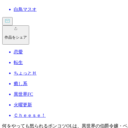
白鳥マスオ
作品をシェア
恋愛
転生
ちょっとＨ
癒し系
異世界FC
火曜更新
Ｃｈｅｅｓｅ！
何をやっても怒られるポンコツOLは、異世界の伯爵令嬢・ベ