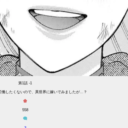
第1話 -1
労働したくないので、異世界に嫁いでみましたが…？
558
3